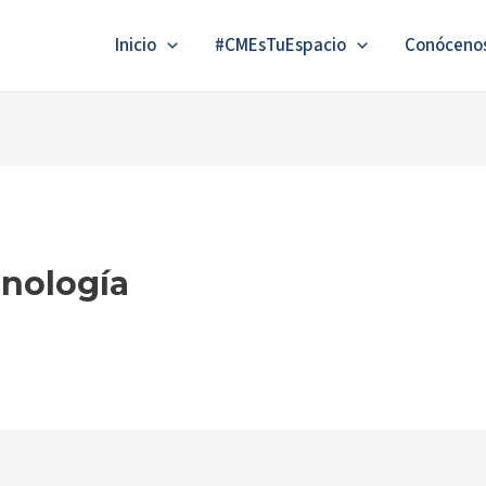
Inicio
#CMEsTuEspacio
Conóceno
cnología