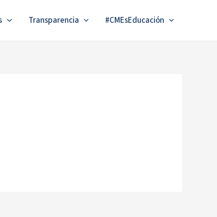
s
Transparencia
#CMEsEducación