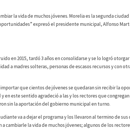
mbiar la vida de muchos jóvenes. Morelia es la segunda ciudad 
portunidades” expresó el presidente municipal, Alfonso Martíne
ido en 2015, tardó 3 años en consolidarse y se lo logró otorgar 
dad a madres solteras, personas de escasos recursos y con otr
importar que cientos de jóvenes se quedaran sin recibir la opo
 y en este sentido agradeció a las y los rectores que congregan
ron sin la aportación del gobierno municipal en turno.
udiante va a dejar el programa y los llevaron al termino de su
n a cambiarle la vida de muchos jóvenes; algunos de los rector