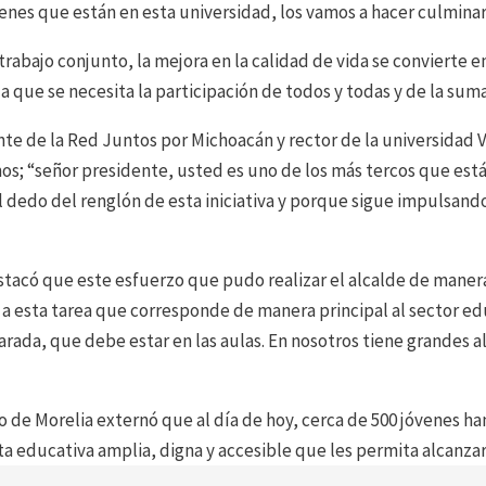
es que están en esta universidad, los vamos a hacer culminar 
 trabajo conjunto, la mejora en la calidad de vida se convierte 
 la que se necesita la participación de todos y todas y de la su
te de la Red Juntos por Michoacán y rector de la universidad 
amos; “señor presidente, usted es uno de los más tercos que está
l dedo del renglón de esta iniciativa y porque sigue impulsand
stacó que este esfuerzo que pudo realizar el alcalde de manera
e a esta tarea que corresponde de manera principal al sector ed
arada, que debe estar en las aulas. En nosotros tiene grandes 
 de Morelia externó que al día de hoy, cerca de 500 jóvenes ha
a educativa amplia, digna y accesible que les permita alcanzar