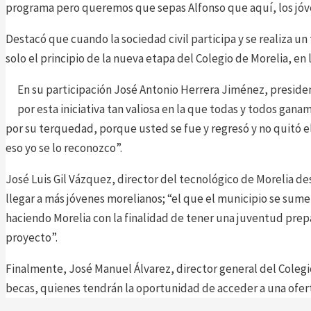
programa pero queremos que sepas Alfonso que aquí, los jóven
Destacó que cuando la sociedad civil participa y se realiza un
solo el principio de la nueva etapa del Colegio de Morelia, en
En su participación José Antonio Herrera Jiménez, presiden
por esta iniciativa tan valiosa en la que todas y todos gan
por su terquedad, porque usted se fue y regresó y no quitó e
eso yo se lo reconozco”.
José Luis Gil Vázquez, director del tecnológico de Morelia de
llegar a más jóvenes morelianos; “el que el municipio se sum
haciendo Morelia con la finalidad de tener una juventud prep
proyecto”.
Finalmente, José Manuel Álvarez, director general del Colegio
becas, quienes tendrán la oportunidad de acceder a una ofert