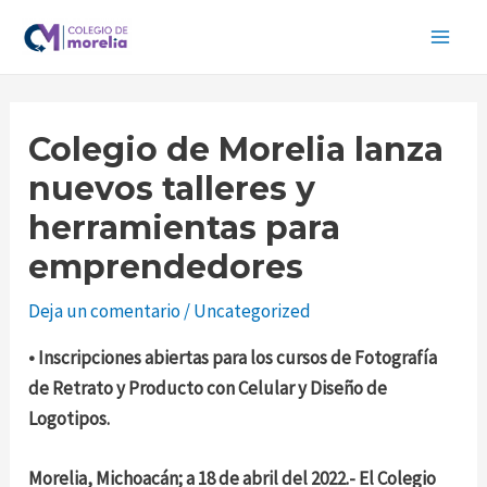
Ir
Navegación
Main
al
de
Men
contenido
entradas
Colegio de Morelia lanza
nuevos talleres y
herramientas para
emprendedores
Deja un comentario
/
Uncategorized
• Inscripciones abiertas para los cursos de Fotografía
de Retrato y Producto con Celular y Diseño de
Logotipos.
Morelia, Michoacán; a 18 de abril del 2022.-
El Colegio