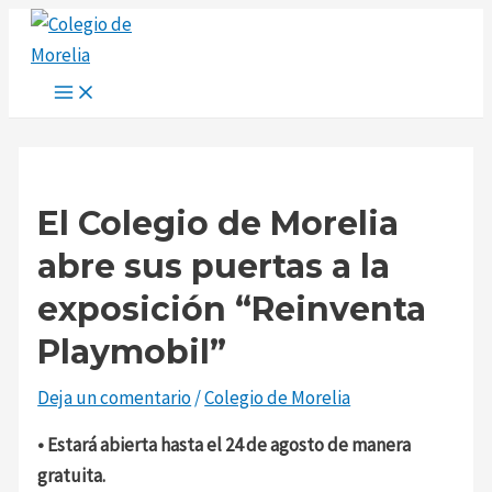
Main
Ir
Navegación
Escribe
Nombre*
Correo
Web
Menu
al
de
aquí...
electrónico*
contenido
entradas
El Colegio de Morelia
abre sus puertas a la
exposición “Reinventa
Playmobil”
Deja un comentario
/
Colegio de Morelia
• Estará abierta hasta el 24 de agosto de manera
gratuita.