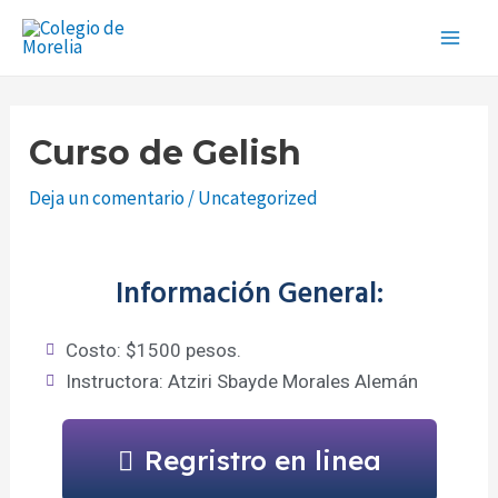
Ir
Navegación
Main
al
de
Men
contenido
entradas
Curso de Gelish
Deja un comentario
/
Uncategorized
Información General:
Costo: $1500 pesos.
Instructora: Atziri Sbayde Morales Alemán
Regristro en linea