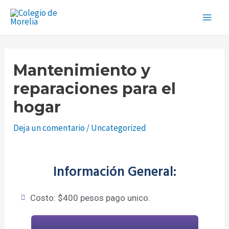
Ir
Navegación
Main
al
de
Men
contenido
entradas
Mantenimiento y
reparaciones para el
hogar
Deja un comentario
/
Uncategorized
Información General:
Costo: $400 pesos pago unico.