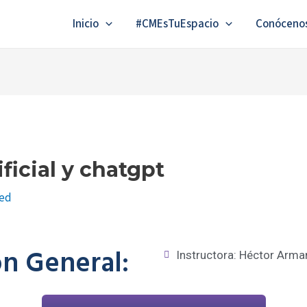
Inicio
#CMEsTuEspacio
Conóceno
ificial y chatgpt
zed
n General:
Instructora: Héctor Ar