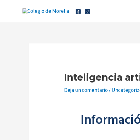
Ir
Navegación
al
de
contenido
entradas
Inteligencia art
Deja un comentario
/
Uncategori
Informació