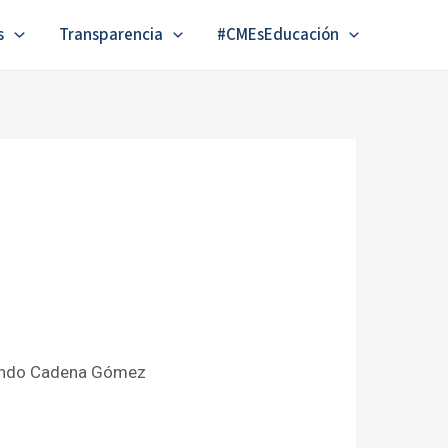
s
Transparencia
#CMEsEducación
mando Cadena Gómez