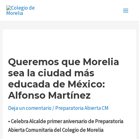
Ir
Navegación
Main
al
de
Men
contenido
entradas
Queremos que Morelia
sea la ciudad más
educada de México:
Alfonso Martínez
Deja un comentario
/
Preparatoria Abierta CM
• Celebra Alcalde primer aniversario de Preparatoria
Abierta Comunitaria del Colegio de Morelia