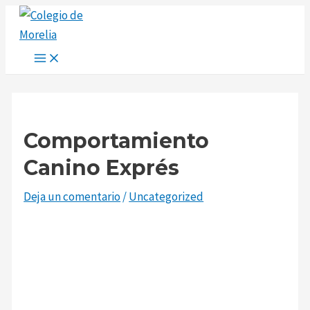
Main
Ir
Navegación
Escribe
Nombre*
Correo
Web
Menu
al
de
aquí...
electrónico*
contenido
entradas
Comportamiento
Canino Exprés
Deja un comentario
/
Uncategorized