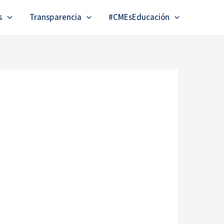
s
Transparencia
#CMEsEducación