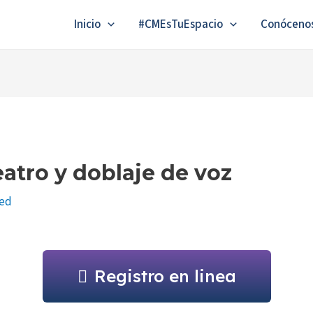
Inicio
#CMEsTuEspacio
Conóceno
atro y doblaje de voz
zed
Registro en linea