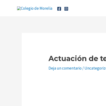
Ir
Navegación
al
de
contenido
entradas
Actuación de te
Deja un comentario
/
Uncategori