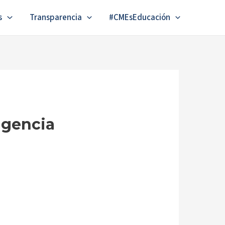
s
Transparencia
#CMEsEducación
ligencia