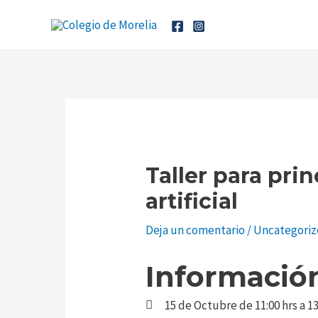
Ir
Navegación
al
de
contenido
entradas
Taller para pri
artificial
Deja un comentario
/
Uncategori
Información
15 de Octubre de 11:00 hrs a 13