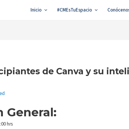
Inicio
#CMEsTuEspacio
Conóceno
ncipiantes de Canva y su inte
zed
 General:
:00 hrs