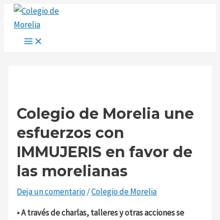
Main
Ir
Navegación
Escribe
Nombre*
Correo
Web
Menu
al
de
aquí...
electrónico*
contenido
entradas
Colegio de Morelia une
esfuerzos con
IMMUJERIS en favor de
las morelianas
Deja un comentario
/
Colegio de Morelia
• A través de charlas, talleres y otras acciones se